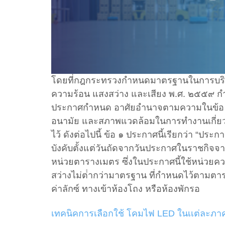
โดยที่กฎกระทรวงกําหนดมาตรฐานในการบริห
ความร้อน แสงสว่าง และเสียง พ.ศ. ๒๕๕๙ กํ
ประกาศกําหนด อาศัยอํานาจตามความในข้อ
อนามัย และสภาพแวดล้อมในการทํางานเกี่ยว
ไว้ ดังต่อไปนี้ ข้อ ๑ ประกาศนี้เรียกว่า “ป
บังคับตั้งแต่วันถัดจากวันประกาศในราชกิจจ
หน่วยตารางเมตร ซึ่งในประกาศนี้ใช้หน่วยคว
สว่างไม่ต่ํากว่ามาตรฐาน ที่กําหนดไ
ค่าลักซ์ ทางเข้าห้องโถง หรือห้องพักรอ
เทคนิคการเลือกใช้ โคมไฟ LED ในเเต่ละภาค