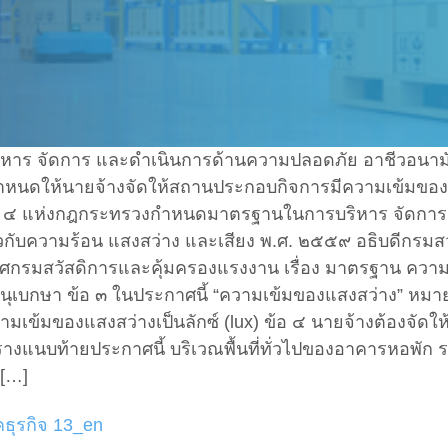
าร จัดการ และดําเนินการด้านความปลอดภัย อาชีวอนามั
าหนดให้นายจ้างจัดให้สถานประกอบกิจการมีความเข้มของแส
 ๔ แห่งกฎกระทรวงกําหนดมาตรฐานในการบริหาร จัดการ 
กับความร้อน แสงสว่าง และเสียง พ.ศ. ๒๕๕๙ อธิบดีกรม
ระกาศกรมสวัสดิการและคุ้มครองแรงงาน เรื่อง มาตรฐาน ความ
านุเบกษา ข้อ ๓ ในประกาศนี้ “ความเข้มของแสงสว่าง” หม
ามเข้มของแสงสว่างเป็นลักซ์ (lux) ข้อ ๔ นายจ้างต้องจ
ว้ตามตารางแนบท้ายประกาศนี้ บริเวณพื้นที่ทั่ว
 […]
ธุรกิจ 13_en